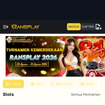
MASUK
DAFTAR
Lobby
Hot
Best Slots
Slots
Slots
Semua Permainan